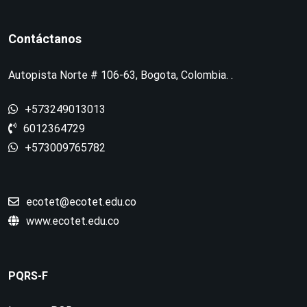
Contáctanos
Autopista Norte # 106-63, Bogota, Colombia. .
+573249013013
6012364729
+573009765782
ecotet@ecotet.edu.co
www.ecotet.edu.co
PQRS-F