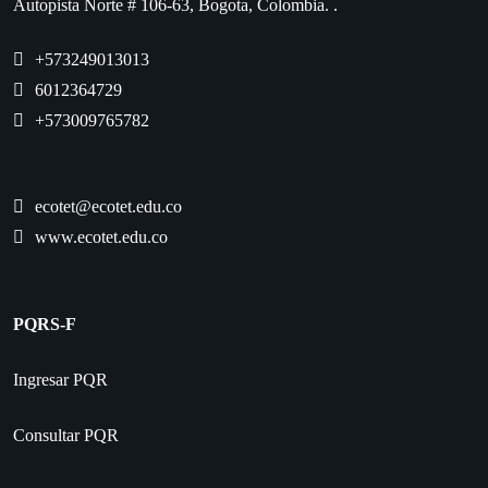
Autopista Norte # 106-63, Bogota, Colombia. .
+573249013013
6012364729
+573009765782
ecotet@ecotet.edu.co
www.ecotet.edu.co
PQRS-F
Ingresar PQR
Consultar PQR